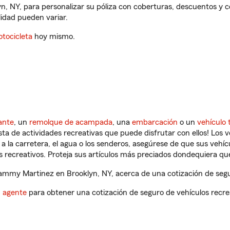
, NY, para personalizar su póliza con coberturas, descuentos y
ilidad pueden variar.
tocicleta
hoy mismo.
ante
, un
remolque de acampada
, una
embarcación
o un
vehículo 
ista de actividades recreativas que puede disfrutar con ellos! Los 
a la carretera, el agua o los senderos, asegúrese de que sus vehí
 recreativos. Proteja sus artículos más preciados dondequiera qu
mmy Martinez en Brooklyn, NY, acerca de una cotización de segur
n agente
para obtener una cotización de seguro de vehículos recre