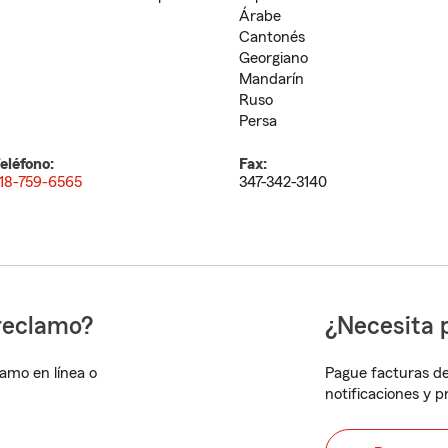
Árabe
Cantonés
Georgiano
Mandarín
Ruso
Persa
eléfono:
Fax:
18-759-6565
347-342-3140
reclamo?
¿Necesita 
lamo en línea o
Pague facturas de
notificaciones y 