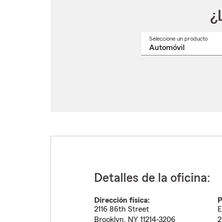
¿
Seleccione un producto
Selec
un
nomb
de
produ
del
menú
despl
Detalles de la oficina:
Dirección física:
P
2116 86th Street
E
Brooklyn
,
NY
11214-3206
2