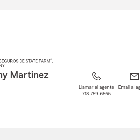
Pasar
al
contenido
principal
®
SEGUROS DE STATE FARM
,
 NY
y Martinez
Llamar al agente
Email al a
718-759-6565