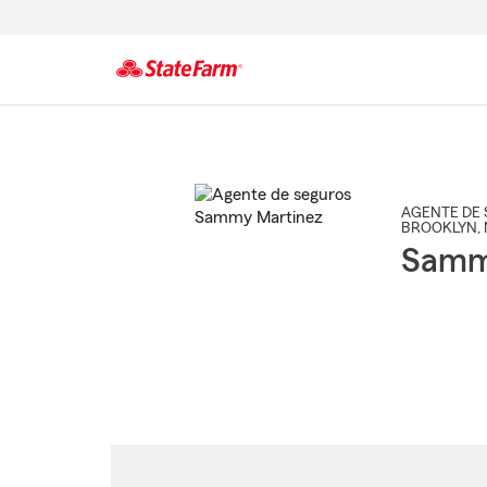
Comienzo
del
contenido
principal
AGENTE DE 
BROOKLYN
,
Samm