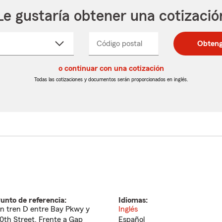
Le gustaría obtener una cotizació
cione
Código postal
Ingresa
Ingresa
Obteng
_____
un
un
re
código
código
cto
o continuar con una cotización
postal
postal
de
de
Todas las cotizaciones y documentos serán proporcionados en inglés.
egable
5
5
dígitos
dígitos
unto de referencia:
Idiomas:
n tren D entre Bay Pkwy y
Inglés
0th Street. Frente a Gap
Español